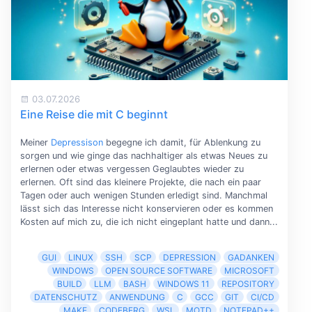
03.07.2026
Eine Reise die mit C beginnt
Meiner
Depressison
begegne ich damit, für Ablenkung zu
sorgen und wie ginge das nachhaltiger als etwas Neues zu
erlernen oder etwas vergessen Geglaubtes wieder zu
erlernen. Oft sind das kleinere Projekte, die nach ein paar
Tagen oder auch wenigen Stunden erledigt sind. Manchmal
lässt sich das Interesse nicht konservieren oder es kommen
Kosten auf mich zu, die ich nicht eingeplant hatte und dann...
GUI
LINUX
SSH
SCP
DEPRESSION
GADANKEN
WINDOWS
OPEN SOURCE SOFTWARE
MICROSOFT
BUILD
LLM
BASH
WINDOWS 11
REPOSITORY
DATENSCHUTZ
ANWENDUNG
C
GCC
GIT
CI/CD
MAKE
CODEBERG
WSL
MOTD
NOTEPAD++