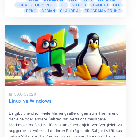
VISUAL STUDIO CODE
IDE
GITHUB
FORGEJO
DEB
DPKG
DEBIAN
CLAUDE.AI
PROGRAMMIERUNG
30.04.2026
Linux vs Windows
Es gibt unendlich viele Meinungsäßerungen zum Thema und
der eine oder andere Beitrag hat versucht messbare
Merkmale ins Feld zu führen um einen objektiven Vergleich zu
suggerieren, während anderen Beiträgen die Subjektivität aus
jedem Satz tropfte. Anders als in meinem Teaser-Bild ist es