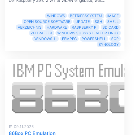
Der Raspberry Zero 2 W hat WLAN eingebaut, was...
WINDOWS
BETRIEBSSYSTEM
IMAGE
OPEN SOURCE SOFTWARE
UPDATE
SSH
SHELL
VERZEICHNIS
HARDWARE
RASPBERRY PI
SD CARD
ZEITRAFFER
WINDOWS SUBSYSTEM FOR LINUX
WINDOWS 11
FFMPEG
POWERSHELL
SCP
SYNOLOGY
09.11.2025
86Box PC Emulation