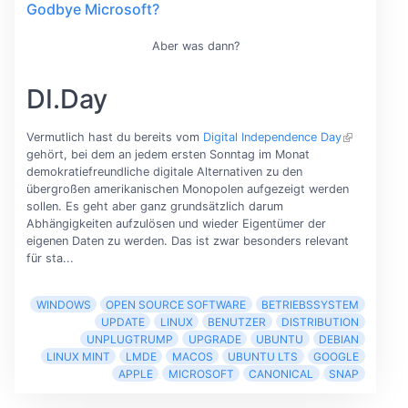
Godbye Microsoft?
Aber was dann?
DI.Day
Vermutlich hast du bereits vom
Digital Independence Day
gehört, bei dem an jedem ersten Sonntag im Monat
demokratiefreundliche digitale Alternativen zu den
übergroßen amerikanischen Monopolen aufgezeigt werden
sollen. Es geht aber ganz grundsätzlich darum
Abhängigkeiten aufzulösen und wieder Eigentümer der
eigenen Daten zu werden. Das ist zwar besonders relevant
für sta...
WINDOWS
OPEN SOURCE SOFTWARE
BETRIEBSSYSTEM
UPDATE
LINUX
BENUTZER
DISTRIBUTION
UNPLUGTRUMP
UPGRADE
UBUNTU
DEBIAN
LINUX MINT
LMDE
MACOS
UBUNTU LTS
GOOGLE
APPLE
MICROSOFT
CANONICAL
SNAP