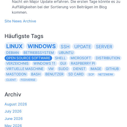
Nacht ein Major Update erfahren. Die ersten Tage könnte es zu
Auffälligkeiten bei der Sortierung von Beiträgen im Blog
kommen.
Site News Archive
Häufigste Tags
LINUX
WINDOWS
SSH
UPDATE
SERVER
DEBIAN
BETRIEBSSYSTEM
UBUNTU
OPEN SOURCE SOFTWARE
SHELL
MICROSOFT
DISTRIBUTION
VERZEICHNIS
WINDOWS 11
GUI
RASPBERRY PI
VIRTUELLE MASCHINE
VM
SUDO
DIENST
IMAGE
GITHUB
MASTODON
BASH
BENUTZER
SD CARD
SCP
NETZWERK
CLIENT
FEDIVERSE
Archiv
August 2026
July 2026
June 2026
May 2026