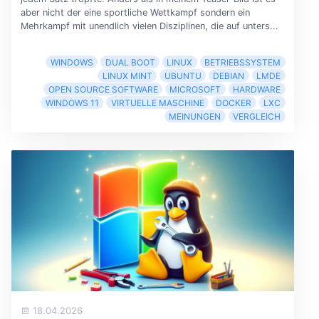
aber nicht der eine sportliche Wettkampf sondern ein
Mehrkampf mit unendlich vielen Disziplinen, die auf unters...
WINDOWS
DUAL BOOT
LINUX
BETRIEBSSYSTEM
LINUX MINT
UBUNTU
DEBIAN
LMDE
OPEN SOURCE SOFTWARE
MICROSOFT
HARDWARE
WINDOWS 11
VIRTUELLE MASCHINE
DOCKER
LXC
MEINUNGEN
VERGLEICH
18.04.2026