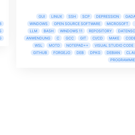
GUI
LINUX
SSH
SCP
DEPRESSION
GAD
B
WINDOWS
OPEN SOURCE SOFTWARE
MICROSOFT
S
LLM
BASH
WINDOWS 11
REPOSITORY
DATENS
G
ANWENDUNG
C
GCC
GIT
CI/CD
MAKE
COD
WSL
MOTD
NOTEPAD++
VISUAL STUDIO CODE
GITHUB
FORGEJO
DEB
DPKG
DEBIAN
CLAU
PROGRAMMI