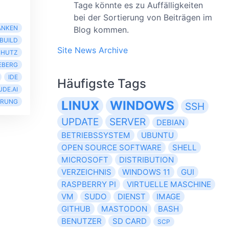
Tage könnte es zu Auffälligkeiten
bei der Sortierung von Beiträgen im
ANKEN
Blog kommen.
BUILD
Site News Archive
CHUTZ
EBERG
IDE
Häufigste Tags
DE.AI
ERUNG
LINUX
WINDOWS
SSH
UPDATE
SERVER
DEBIAN
BETRIEBSSYSTEM
UBUNTU
OPEN SOURCE SOFTWARE
SHELL
MICROSOFT
DISTRIBUTION
VERZEICHNIS
WINDOWS 11
GUI
RASPBERRY PI
VIRTUELLE MASCHINE
VM
SUDO
DIENST
IMAGE
GITHUB
MASTODON
BASH
BENUTZER
SD CARD
SCP