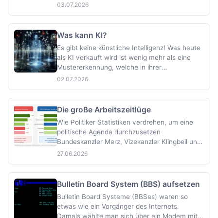
etwas vergessen Geglaubtes wieder zu
03.07.2026
erlernen. Oft sind das kleinere Projekte, die
nach ein paar Tagen oder auch wenigen
Stunden erledigt sind. Manchmal lässt sich das
Was kann KI?
Intere…
Es gibt keine künstliche Intelligenz! Was heute
als KI verkauft wird ist wenig mehr als eine
Mustererkennung, welche in ihrer
generalisierten Form bereits an Grenzen des
02.07.2026
Machbaren gerät. Der korrekte Name wäre
Large Language Model (LLM), wobei das erst
einmal mehr mit Vektoren zu tun hat, als mit
Die große Arbeitszeitlüge
Sp…
Wie Politiker Statistiken verdrehen, um eine
politische Agenda durchzusetzen
Bundeskanzler Merz, Vizekanzler Klingbeil und
Ministerpräsident Kretschmann behaupten
27.06.2026
unisono: In Deutschland wird zu wenig
gearbeitet. Die Zahlen, auf die sie sich
stützen, erzählen jedoch eine andere
Bulletin Board System (BBS) aufsetzen
Geschichte — oder bes…
Bulletin Board Systeme (BBSes) waren so
etwas wie ein Vorgänger des Internets.
Damals wählte man sich über ein Modem mit