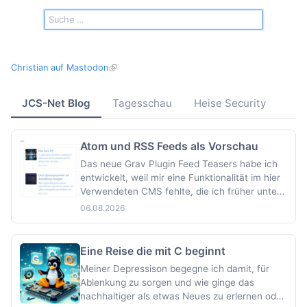
Christian auf Mastodon
JCS-Net Blog
Tagesschau
Heise Security
Atom und RSS Feeds als Vorschau
Das neue Grav Plugin Feed Teasers habe ich
entwickelt, weil mir eine Funktionalität im hier
Verwendeten CMS fehlte, die ich früher unter
Wordpress auf meinem Blog verwendet habe
06.08.2026
um auf Nachrichten anderer Webseiten
hinzuweisen, bzw. sie zu verlinken.
Sicherheitsmeldungen von Heise Security und
Eine Reise die mit C beginnt
der N…
Meiner Depressison begegne ich damit, für
Ablenkung zu sorgen und wie ginge das
nachhaltiger als etwas Neues zu erlernen oder