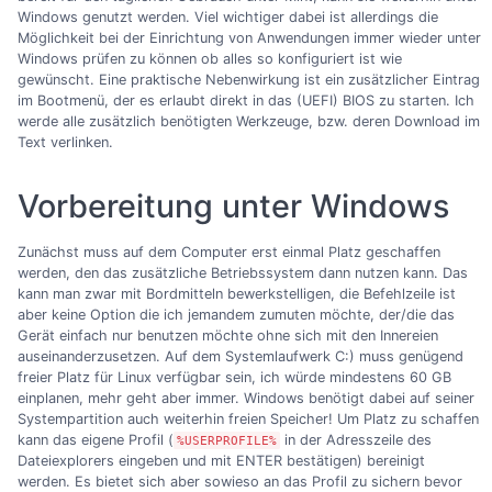
Windows genutzt werden. Viel wichtiger dabei ist allerdings die
Möglichkeit bei der Einrichtung von Anwendungen immer wieder unter
Windows prüfen zu können ob alles so konfiguriert ist wie
gewünscht. Eine praktische Nebenwirkung ist ein zusätzlicher Eintrag
im Bootmenü, der es erlaubt direkt in das (UEFI) BIOS zu starten. Ich
werde alle zusätzlich benötigten Werkzeuge, bzw. deren Download im
Text verlinken.
Vorbereitung unter Windows
Zunächst muss auf dem Computer erst einmal Platz geschaffen
werden, den das zusätzliche Betriebssystem dann nutzen kann. Das
kann man zwar mit Bordmitteln bewerkstelligen, die Befehlzeile ist
aber keine Option die ich jemandem zumuten möchte, der/die das
Gerät einfach nur benutzen möchte ohne sich mit den Innereien
auseinanderzusetzen. Auf dem Systemlaufwerk C:) muss genügend
freier Platz für Linux verfügbar sein, ich würde mindestens 60 GB
einplanen, mehr geht aber immer. Windows benötigt dabei auf seiner
Systempartition auch weiterhin freien Speicher! Um Platz zu schaffen
kann das eigene Profil (
in der Adresszeile des
%USERPROFILE%
Dateiexplorers eingeben und mit ENTER bestätigen) bereinigt
werden. Es bietet sich aber sowieso an das Profil zu sichern bevor