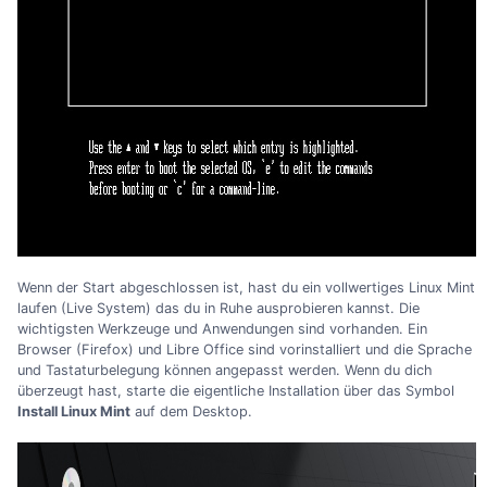
Wenn der Start abgeschlossen ist, hast du ein vollwertiges Linux Mint
laufen (Live System) das du in Ruhe ausprobieren kannst. Die
wichtigsten Werkzeuge und Anwendungen sind vorhanden. Ein
Browser (Firefox) und Libre Office sind vorinstalliert und die Sprache
und Tastaturbelegung können angepasst werden. Wenn du dich
überzeugt hast, starte die eigentliche Installation über das Symbol
Install Linux Mint
auf dem Desktop.