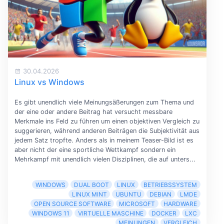
30.04.2026
Linux vs Windows
Es gibt unendlich viele Meinungsäßerungen zum Thema und
der eine oder andere Beitrag hat versucht messbare
Merkmale ins Feld zu führen um einen objektiven Vergleich zu
suggerieren, während anderen Beiträgen die Subjektivität aus
jedem Satz tropfte. Anders als in meinem Teaser-Bild ist es
aber nicht der eine sportliche Wettkampf sondern ein
Mehrkampf mit unendlich vielen Disziplinen, die auf unters...
WINDOWS
DUAL BOOT
LINUX
BETRIEBSSYSTEM
LINUX MINT
UBUNTU
DEBIAN
LMDE
OPEN SOURCE SOFTWARE
MICROSOFT
HARDWARE
WINDOWS 11
VIRTUELLE MASCHINE
DOCKER
LXC
MEINUNGEN
VERGLEICH