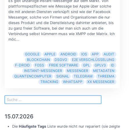
Es gibt unzählige Instant-Messenger auf dem Markt. Von
plattformspezifischen wie iMessage bei Apple über solche
die mit anderen Diensten verknüpft sind wie der Facebook
Messenger, solche von Firmen und Organisationen die nur
dieses Produkt und die Dienstleistung dahinter anbieten, bis
zu ganz freier Software, bei der man sich auch um die
Verbindung selbst kümmern muss wie XMPP oder Matrix. Ich
möc...
GOOGLE
APPLE
ANDROID
IOS
APP
AUDIT
BLOCKCHAIN
DSGVO
E2E VERSCHLÜSSELUNG
F-DROID
FOSS
FREIE SOFTWARE
GPL
GPLV3
ID
INSTANT-MESSENGER
MESSENGER
METADATEN
QUANTENCOMPUTER
SIGNAL
TELEGRAM
THREEMA
TRACKING
WHATSAPP
XX MESSENGER
15.07.2026
Die
Häufigste Tags
Liste wurde nicht nur repariert (sie zeigte