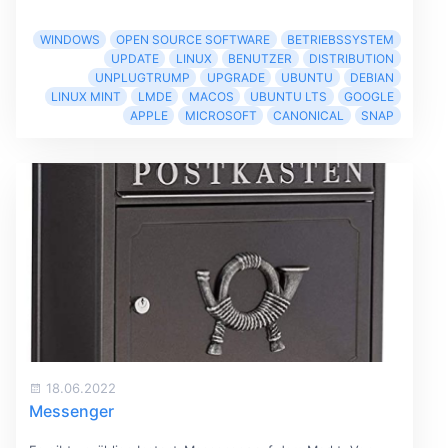
WINDOWS
OPEN SOURCE SOFTWARE
BETRIEBSSYSTEM
UPDATE
LINUX
BENUTZER
DISTRIBUTION
UNPLUGTRUMP
UPGRADE
UBUNTU
DEBIAN
LINUX MINT
LMDE
MACOS
UBUNTU LTS
GOOGLE
APPLE
MICROSOFT
CANONICAL
SNAP
18.06.2022
Messenger