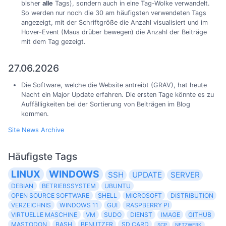
bisher
alle
Tags), sondern auch in eine Tag-Wolke verwandelt.
So werden nur noch die 30 am häufigsten verwendeten Tags
angezeigt, mit der Schriftgröße die Anzahl visualisiert und im
Hover-Event (Maus drüber bewegen) die Anzahl der Beiträge
mit dem Tag gezeigt.
27.06.2026
Die Software, welche die Website antreibt (GRAV), hat heute
Nacht ein Major Update erfahren. Die ersten Tage könnte es zu
Auffälligkeiten bei der Sortierung von Beiträgen im Blog
kommen.
Site News Archive
Häufigste Tags
LINUX
WINDOWS
SSH
UPDATE
SERVER
DEBIAN
BETRIEBSSYSTEM
UBUNTU
OPEN SOURCE SOFTWARE
SHELL
MICROSOFT
DISTRIBUTION
VERZEICHNIS
WINDOWS 11
GUI
RASPBERRY PI
VIRTUELLE MASCHINE
VM
SUDO
DIENST
IMAGE
GITHUB
MASTODON
BASH
BENUTZER
SD CARD
SCP
NETZWERK