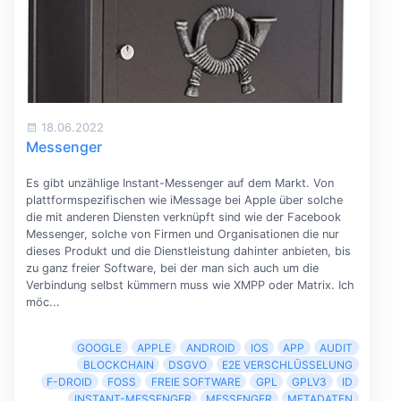
18.06.2022
Messenger
Es gibt unzählige Instant-Messenger auf dem Markt. Von
plattformspezifischen wie iMessage bei Apple über solche
die mit anderen Diensten verknüpft sind wie der Facebook
Messenger, solche von Firmen und Organisationen die nur
dieses Produkt und die Dienstleistung dahinter anbieten, bis
zu ganz freier Software, bei der man sich auch um die
Verbindung selbst kümmern muss wie XMPP oder Matrix. Ich
möc...
GOOGLE
APPLE
ANDROID
IOS
APP
AUDIT
BLOCKCHAIN
DSGVO
E2E VERSCHLÜSSELUNG
F-DROID
FOSS
FREIE SOFTWARE
GPL
GPLV3
ID
INSTANT-MESSENGER
MESSENGER
METADATEN