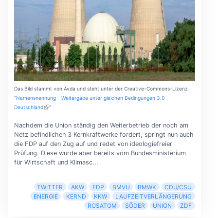
Das Bild stammt von Avda und steht unter der Creative-Commons-Lizenz
"
Namensnennung - Weitergabe unter gleichen Bedingungen 3.0
Deutschland
"
Nachdem die Union ständig den Weiterbetrieb der noch am
Netz befindlichen 3 Kernkraftwerke fordert, springt nun auch
die FDP auf den Zug auf und redet von ideologiefreier
Prüfung. Diese wurde aber bereits vom Bundesministerium
für Wirtschaft und Klimasc...
TWITTER
AKW
FDP
BMVU
BMWK
CDU/CSU
ENERGIE
KERND
KKW
LAUFZEITVERLÄNGERUNG
ROSATOM
SÖDER
UNION
ZDF