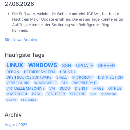
27.06.2026
Die Software, welche die Website antreibt (GRAV), hat heute
Nacht ein Major Update erfahren. Die ersten Tage könnte es zu
Auffälligkeiten bei der Sortierung von Beiträgen im Blog
kommen.
Site News Archive
Häufigste Tags
LINUX
WINDOWS
SSH
UPDATE
SERVER
DEBIAN
BETRIEBSSYSTEM
UBUNTU
OPEN SOURCE SOFTWARE
SHELL
MICROSOFT
DISTRIBUTION
VERZEICHNIS
WINDOWS 11
GUI
RASPBERRY PI
VIRTUELLE MASCHINE
VM
SUDO
DIENST
IMAGE
GITHUB
MASTODON
BASH
BENUTZER
SD CARD
SCP
NETZWERK
CLIENT
FEDIVERSE
Archiv
August 2026