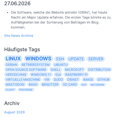
27.06.2026
Die Software, welche die Website antreibt (GRAV), hat heute
Nacht ein Major Update erfahren. Die ersten Tage könnte es zu
Auffälligkeiten bei der Sortierung von Beiträgen im Blog
kommen.
Site News Archive
Häufigste Tags
LINUX
WINDOWS
SSH
UPDATE
SERVER
DEBIAN
BETRIEBSSYSTEM
UBUNTU
OPEN SOURCE SOFTWARE
SHELL
MICROSOFT
DISTRIBUTION
VERZEICHNIS
WINDOWS 11
GUI
RASPBERRY PI
VIRTUELLE MASCHINE
VM
SUDO
DIENST
IMAGE
GITHUB
MASTODON
BASH
BENUTZER
SD CARD
SCP
NETZWERK
CLIENT
FEDIVERSE
Archiv
August 2026