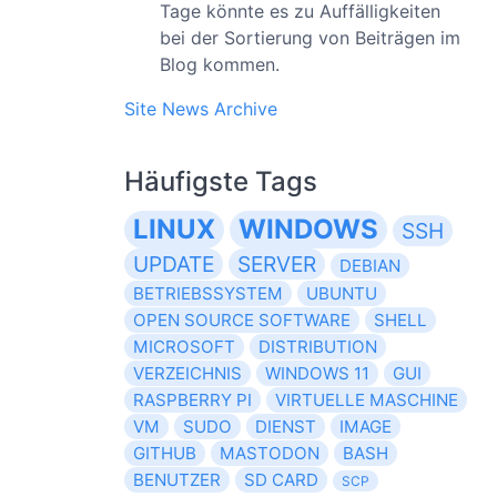
Tage könnte es zu Auffälligkeiten
bei der Sortierung von Beiträgen im
Blog kommen.
Site News Archive
Häufigste Tags
LINUX
WINDOWS
SSH
UPDATE
SERVER
DEBIAN
BETRIEBSSYSTEM
UBUNTU
OPEN SOURCE SOFTWARE
SHELL
MICROSOFT
DISTRIBUTION
VERZEICHNIS
WINDOWS 11
GUI
RASPBERRY PI
VIRTUELLE MASCHINE
VM
SUDO
DIENST
IMAGE
GITHUB
MASTODON
BASH
BENUTZER
SD CARD
SCP