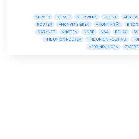
SERVER
DIENST
NETZWERK
CLIENT
ADRESS
ROUTER
ANONYMISIEREN
ANONYMITÄT
BRIDG
DARKNET
KNOTEN
NODE
NSA
RELAY
SS
THE ONION ROUTER
THE ONION ROUTING
TO
VERBINDUNGEN
ZWIEBE