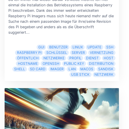
einmal die Installation des Betriebssystems eines Raspberry
Pi beschreiben. Dank des immer weiter entwickelten
Raspberry Pi Imagers muss sich heute niemand mehr auf die
Suche nach einem passenden Image für ihre/seine Revision
des Pi begeben und anders als es die Überschrift
suggeriert...
GUI
BENUTZER
LINUX
UPDATE
SSH
RASPBERRY PI
SCHLÜSSEL
SERVER
VERNETZUNG
ÖFFENTLICH
NETZWERKE
PROFIL
DIENST
HOST
HOSTNAME
OPENSSH
PUBLIC KEY
DISTRIBUTION
SHELL
SD CARD
IMAGER
LAN
MACOS
SANDISK
USB STICK
NETZWERK