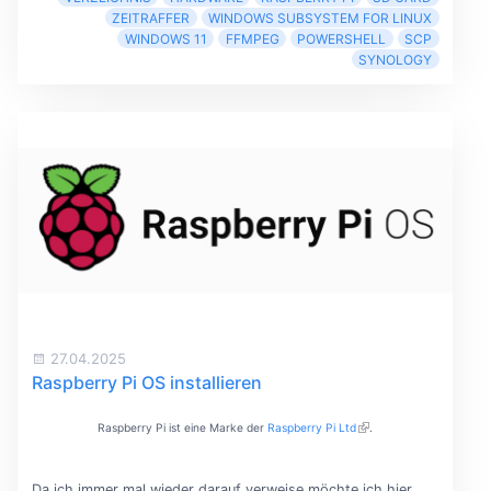
ZEITRAFFER
WINDOWS SUBSYSTEM FOR LINUX
WINDOWS 11
FFMPEG
POWERSHELL
SCP
SYNOLOGY
27.04.2025
Raspberry Pi OS installieren
Raspberry Pi ist eine Marke der
Raspberry Pi Ltd
.
Da ich immer mal wieder darauf verweise möchte ich hier