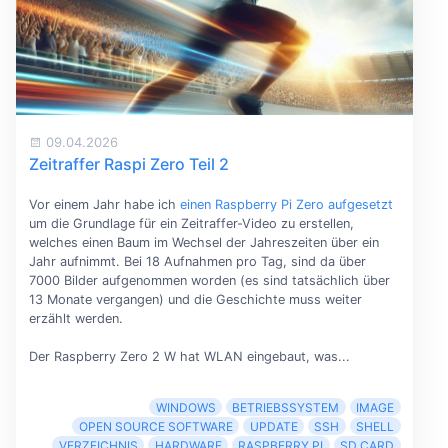
09.04.2026
Zeitraffer Raspi Zero Teil 2
Vor einem Jahr habe ich
einen Raspberry Pi Zero aufgesetzt
um die Grundlage für ein Zeitraffer-Video zu erstellen,
welches einen Baum im Wechsel der Jahreszeiten über ein
Jahr aufnimmt. Bei 18 Aufnahmen pro Tag, sind da über
7000 Bilder aufgenommen worden (es sind tatsächlich über
13 Monate vergangen) und die Geschichte muss weiter
erzählt werden.
Der Raspberry Zero 2 W hat WLAN eingebaut, was...
WINDOWS
BETRIEBSSYSTEM
IMAGE
OPEN SOURCE SOFTWARE
UPDATE
SSH
SHELL
VERZEICHNIS
HARDWARE
RASPBERRY PI
SD CARD