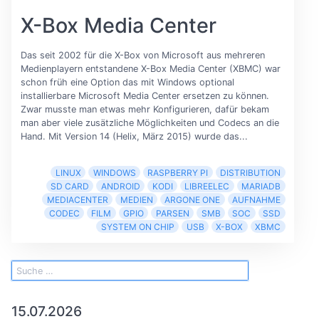
X-Box Media Center
Das seit 2002 für die X-Box von Microsoft aus mehreren
Medienplayern entstandene X-Box Media Center (XBMC) war
schon früh eine Option das mit Windows optional
installierbare Microsoft Media Center ersetzen zu können.
Zwar musste man etwas mehr Konfigurieren, dafür bekam
man aber viele zusätzliche Möglichkeiten und Codecs an die
Hand. Mit Version 14 (Helix, März 2015) wurde das...
LINUX
WINDOWS
RASPBERRY PI
DISTRIBUTION
SD CARD
ANDROID
KODI
LIBREELEC
MARIADB
MEDIACENTER
MEDIEN
ARGONE ONE
AUFNAHME
CODEC
FILM
GPIO
PARSEN
SMB
SOC
SSD
SYSTEM ON CHIP
USB
X-BOX
XBMC
15.07.2026