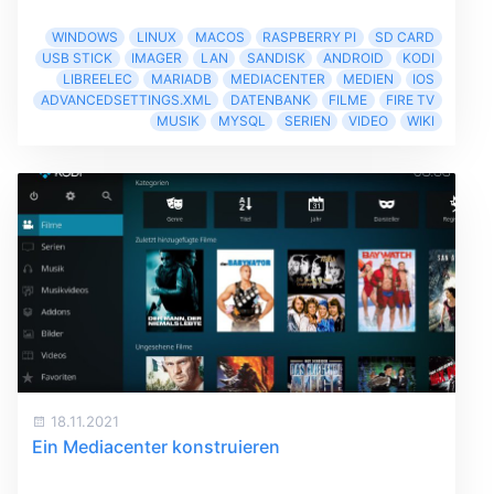
WINDOWS
LINUX
MACOS
RASPBERRY PI
SD CARD
USB STICK
IMAGER
LAN
SANDISK
ANDROID
KODI
LIBREELEC
MARIADB
MEDIACENTER
MEDIEN
IOS
ADVANCEDSETTINGS.XML
DATENBANK
FILME
FIRE TV
MUSIK
MYSQL
SERIEN
VIDEO
WIKI
18.11.2021
Ein Mediacenter konstruieren