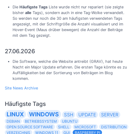
Die
Häufigste Tags
Liste wurde nicht nur repariert (sie zeigte
bisher
alle
Tags), sondern auch in eine Tag-Wolke verwandelt.
So werden nur noch die 30 am häufigsten verwendeten Tags
angezeigt, mit der Schriftgröße die Anzahl visualisiert und im
Hover-Event (Maus drüber bewegen) die Anzahl der Beiträge
mit dem Tag gezeigt.
27.06.2026
Die Software, welche die Website antreibt (GRAV), hat heute
Nacht ein Major Update erfahren. Die ersten Tage könnte es zu
Auffälligkeiten bei der Sortierung von Beiträgen im Blog
kommen.
Site News Archive
Häufigste Tags
LINUX
WINDOWS
SSH
UPDATE
SERVER
DEBIAN
BETRIEBSSYSTEM
UBUNTU
OPEN SOURCE SOFTWARE
SHELL
MICROSOFT
DISTRIBUTION
VERZEICHNIS
WINDOWS 11
GUI
RASPBERRY PI