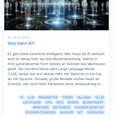
02.07.2026
Was kann KI?
Es gibt keine künstliche Intelligenz! Was heute als KI verkauft
wird ist wenig mehr als eine Mustererkennung, welche in
ihrer generalisierten Form bereits an Grenzen des Machbaren
gerät. Der korrekte Name wäre Large Language Model
(LLM), wobei das erst einmal mehr mit Vektoren zu tun hat,
als mit Sprache. Aktuelle, große Modelle stoßen heute an
Grenzen, das noch mehr Parameter keine Verbesserung d...
KI
LLM
PARAMETER
TOKEN
OLLAMA
VLLM
LM STUDIO
CPU
GPU
NVIDIA
QUANTISIERT
WINDOWS
QDYSSEUS
DOCKER DESKTOP
DOCKER COMPOSE
DOCKER
GIT
SOKRATES