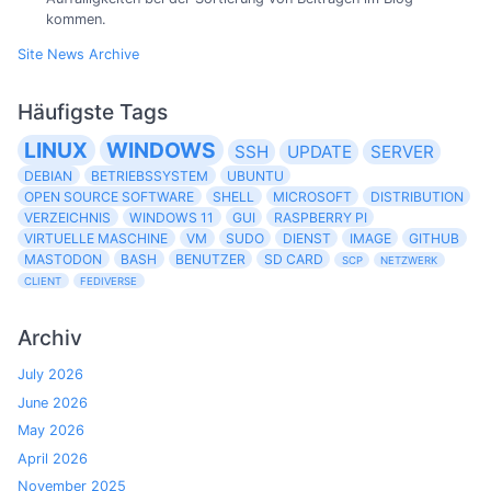
kommen.
Site News Archive
Häufigste Tags
LINUX
WINDOWS
SSH
UPDATE
SERVER
DEBIAN
BETRIEBSSYSTEM
UBUNTU
OPEN SOURCE SOFTWARE
SHELL
MICROSOFT
DISTRIBUTION
VERZEICHNIS
WINDOWS 11
GUI
RASPBERRY PI
VIRTUELLE MASCHINE
VM
SUDO
DIENST
IMAGE
GITHUB
MASTODON
BASH
BENUTZER
SD CARD
SCP
NETZWERK
CLIENT
FEDIVERSE
Archiv
July 2026
June 2026
May 2026
April 2026
November 2025