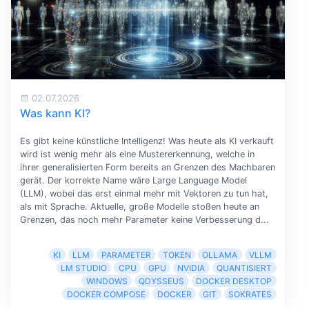
02.07.2026
Was kann KI?
Es gibt keine künstliche Intelligenz! Was heute als KI verkauft
wird ist wenig mehr als eine Mustererkennung, welche in
ihrer generalisierten Form bereits an Grenzen des Machbaren
gerät. Der korrekte Name wäre Large Language Model
(LLM), wobei das erst einmal mehr mit Vektoren zu tun hat,
als mit Sprache. Aktuelle, große Modelle stoßen heute an
Grenzen, das noch mehr Parameter keine Verbesserung d...
KI
LLM
PARAMETER
TOKEN
OLLAMA
VLLM
LM STUDIO
CPU
GPU
NVIDIA
QUANTISIERT
WINDOWS
QDYSSEUS
DOCKER DESKTOP
DOCKER COMPOSE
DOCKER
GIT
SOKRATES