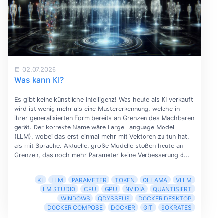
02.07.2026
Was kann KI?
Es gibt keine künstliche Intelligenz! Was heute als KI verkauft
wird ist wenig mehr als eine Mustererkennung, welche in
ihrer generalisierten Form bereits an Grenzen des Machbaren
gerät. Der korrekte Name wäre Large Language Model
(LLM), wobei das erst einmal mehr mit Vektoren zu tun hat,
als mit Sprache. Aktuelle, große Modelle stoßen heute an
Grenzen, das noch mehr Parameter keine Verbesserung d...
KI
LLM
PARAMETER
TOKEN
OLLAMA
VLLM
LM STUDIO
CPU
GPU
NVIDIA
QUANTISIERT
WINDOWS
QDYSSEUS
DOCKER DESKTOP
DOCKER COMPOSE
DOCKER
GIT
SOKRATES